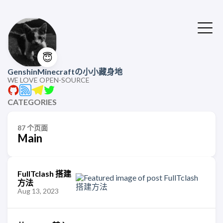
😇
GenshinMinecraftの小小藏身地
WE LOVE OPEN-SOURCE
CATEGORIES
87 个页面
Main
FullTclash 搭建
方法
Aug 13, 2023