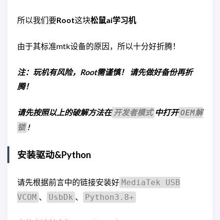
所以我们要
Root
这块
松鼠ai学习机
由于其标准mtk设备的原因，所以十分好折腾！
注：玩机有风险，Root需谨慎！
请先做好备份再折
腾！
请先按照以上的破解方法在
中打开
开发者模式
OEM解
!
锁
安装驱动&Python
请先根据前言中的链接安装好
MediaTek USB
、
、
VCOM
UsbDk
Python3.8+