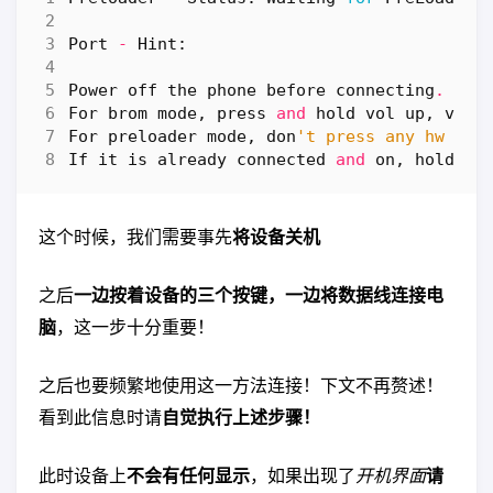
Port
-
Hint
:
Power
off
the
phone
before
connecting
.
For
brom
mode
,
press
and
hold
vol
up
,
vol
For
preloader
mode
,
don
't press any hw but
If
it
is
already
connected
and
on
,
hold
po
这个时候，我们需要事先
将设备关机
之后
一边按着设备的三个按键，一边将数据线连接电
脑
，这一步十分重要！
之后也要频繁地使用这一方法连接！下文不再赘述！
看到此信息时请
自觉执行上述步骤！
此时设备上
不会有任何显示
，如果出现了
开机界面
请