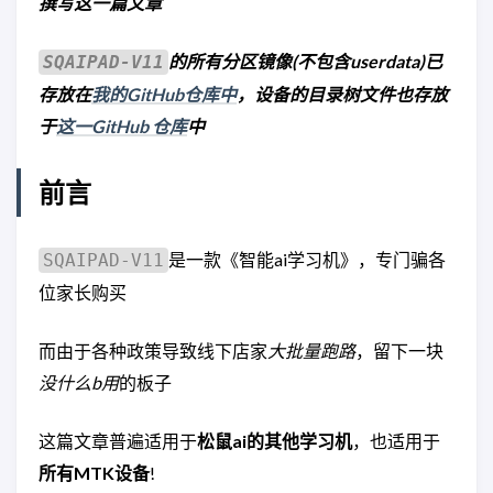
撰写这一篇文章
的所有分区镜像(不包含userdata)已
SQAIPAD-V11
存放在
我的GitHub仓库中
，设备的目录树文件也存放
于
这一GitHub 仓库
中
前言
是一款《智能ai学习机》，专门骗各
SQAIPAD-V11
位家长购买
而由于各种政策导致线下店家
大批量跑路
，留下一块
没什么b用
的板子
这篇文章普遍适用于
松鼠ai的其他学习机
，也适用于
所有MTK设备
!