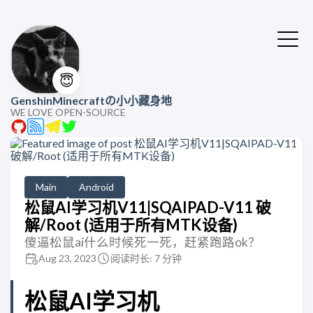
😇
GenshinMinecraftの小小藏身地
WE LOVE OPEN-SOURCE
Main
Android
松鼠AI学习机V11|SQAIPAD-V11 破
解/Root (适用于所有MTK设备)
傻逼松鼠ai什么时候死一死，赶紧跑路ok？
Aug 23, 2023
阅读时长: 7 分钟
松鼠AI学习机