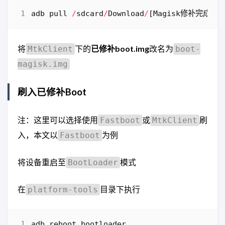
adb
pull
/
sdcard
/
Download
/
[
Magisk修补完成后
将
下的
已修补boot.img
改名为
MtkClient
boot-
magisk.img
刷入已修补Boot
注：这里可以选择使用
或
刷
Fastboot
MtkClient
入，本文以
为例
Fastboot
将设备重启至
模式
BootLoader
在
目录下执行
platform-tools
adb
reboot
bootloader